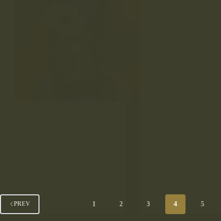
bingung.
August 30, 20
2 Comments
“10,000-Hour Rule” pernah
dengar ini?Dari buku Outlier
nya Malcolm Gladwell dan
masih relate, at least for me.
Intinya utk master-ing di suatu
skill butuh minimum 10rb jam
itu. Masing-masing dengan
pace nya sendiri. Fto ini
“accident” yg hampir
membuat rumah…
September 8, 2024
1
2
3
4
5
PREV