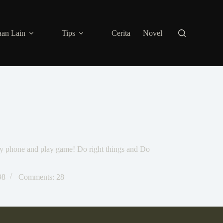
an Lain
Tips
Cerita
Novel
my phone and play game! Do right things and Do
98
Comments: 28