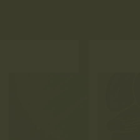
Bacaan
Bacaan
Uniq
3 Candi