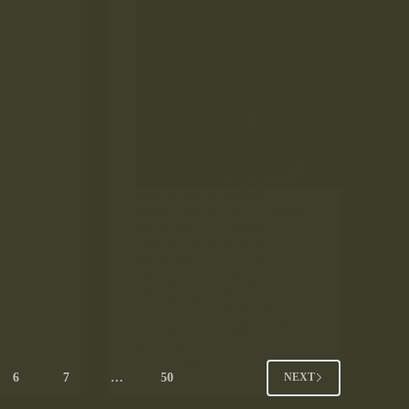
24
grup itu ada 4 magister (2
bisnis manajeman) + 1 sarjana
kedokteran + 1 sarjana
manajemen. tapi semua
dimentahkan sih. saran
dianggap menentang. bertanya
dianggap ga nurut. namun
katanya mau terbuka diskusi.
jadi saksi nyata, pilih kasih itu
ada. selamat…
April 8, 2024
6
7
…
50
NEXT