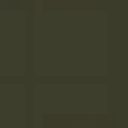
that
Sudah 3x saya mendapati
 3 candi
anak yang asik ‘ngeplak’
we pull
kepala temen atau
ther.
seumurannya saat sholat.
ers and co
What is wrong with those
is.
kids?? Ga cuma ngeplak aja,
2024
lagi sholat, ngacungin jari
tengah, trus mencoba sembur
ludah. Sedangkan temennya
diem aja ga respon (good!)…
November 25, 2024
egorized
Bacaan
Collateral
 the
mana
gu dan