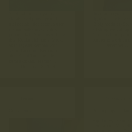
Salah satu intisari yg bisa
this month (you read 
diambil dari punya produk
right) must achieve :
trial adalah : tidak semua user
(3 big modules) So, 
memanfaatkannya. Untuk
all string we got toge
pertama kali. Some user doing
Contact all our partn
this. Ketika trial habis, Mreka
partner to work on th
akan register kembali with
December 7, 
second account. Berharap
akan diaktifkan, sometime
kami aktifkan.. Namun…
December 8, 2024
Bacaan
Bacaan
,
Uncat
Consistency
Persimpangan Jalan
Right now, i stand at
“crossroad” Masa di
ragu itu muncul. Ra