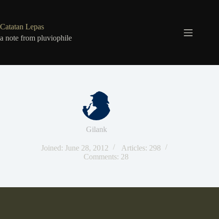
Skip
to
content
Catatan Lepas
a note from pluviophile
Gilank
Joined: June 28, 2012
Articles: 298
Comments: 28