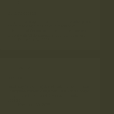
Cerita
Build the docs art
i began to start again, start to rebuild my other part of
dream = having a tons of valid resource of
technological documents, the old time me are trying
to do it with CHIP magazine, but now, i can just…
December 24, 2025
Techno
AI SLOP
sudah day 1xx semenjak melakukan vibe code dan
kesimpulan terbaru: Antigravity (IDE) dari Google
dengan Gemini 3 Pro (HIGH) cocok untuk: soon
updated
November 30, 2025