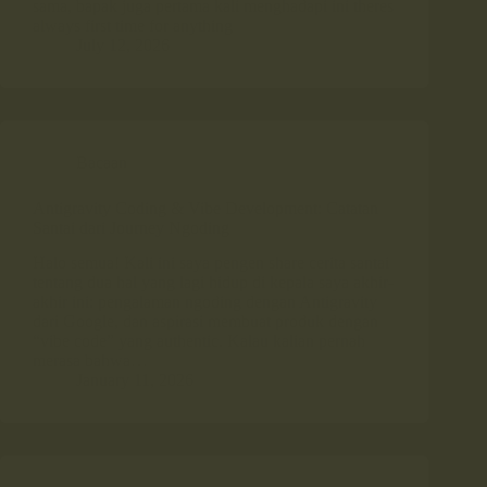
sama, bapak juga pertama kali menghadapi ini theres
always first time for anything
July 12, 2026
Bacaan
Antigravity Coding & Vibe Development: Catatan
Santai dari Journey Ngoding
Halo semua! Kali ini saya pengen share cerita santai
tentang dua hal yang lagi hidup di kepala saya akhir-
akhir ini: pengalaman ngoding dengan Antigravity
dari Google, dan aspirasi membuat produk dengan
“vibe code” yang authentic. Kalau kalian pernah
merasa bahwa…
January 11, 2026