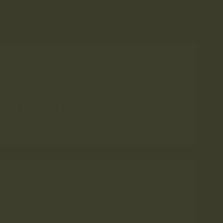
Bacaan
Serius-an (?)
nge-Gendong orang yang awalnya semangat, saat
eksekusi udah keliatan gelagat “dingin”ini kondisi
menyebalkan
July 19, 2026
Uncategorized
first time
sadar kembali, kalau, pada saat itu di momen yg