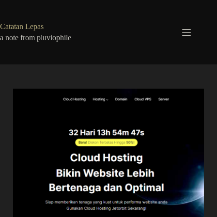
Skip
to
content
Catatan Lepas
a note from pluviophile