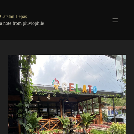
Skip
to
content
Catatan Lepas
a note from pluviophile