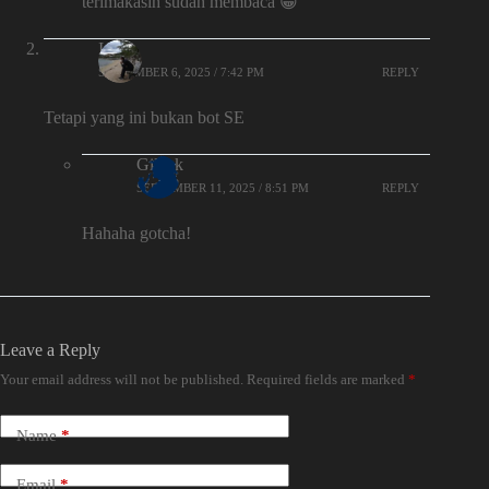
terimakasih sudah membaca 😀
Iqbal
SEPTEMBER 6, 2025 / 7:42 PM
REPLY
Tetapi yang ini bukan bot SE
Gilank
SEPTEMBER 11, 2025 / 8:51 PM
REPLY
Hahaha gotcha!
Leave a Reply
Your email address will not be published.
Required fields are marked
*
Name
*
Email
*