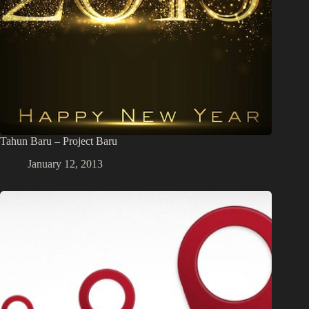
Tahun Baru – Project Baru
January 12, 2013