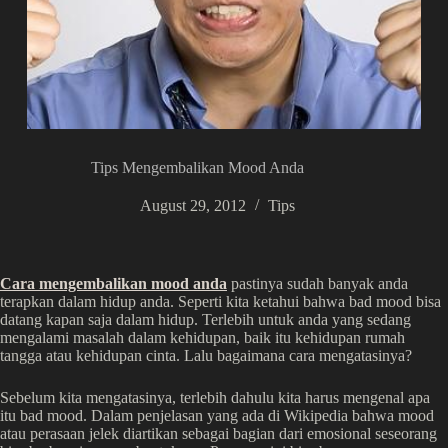
Tips Mengembalikan Mood Anda
August 29, 2012
Tips
Cara mengembalikan mood anda
pastinya sudah banyak anda
terapkan dalam hidup anda. Seperti kita ketahui bahwa bad mood bisa
datang kapan saja dalam hidup. Terlebih untuk anda yang sedang
mengalami masalah dalam kehidupan, baik itu kehidupan rumah
tangga atau kehidupan cinta. Lalu bagaimana cara mengatasinya?
Sebelum kita mengatasinya, terlebih dahulu kita harus mengenal apa
itu bad mood. Dalam penjelasan yang ada di Wikipedia bahwa mood
atau perasaan jelek diartikan sebagai bagian dari emosional seseorang