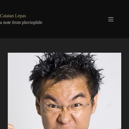
Skip
to
content
Catatan Lepas
a note from pluviophile