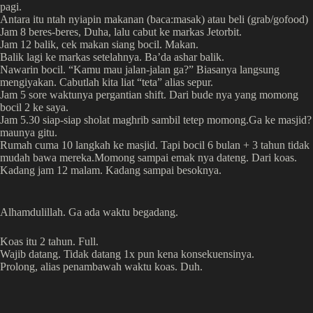
pagi.
Antara itu ntah nyiapin makanan (baca:masak) atau beli (grab/gofood)
Jam 8 beres-beres, Duha, lalu cabut ke markas Jetorbit.
Jam 12 balik, cek makan siang bocil. Makan.
Balik lagi ke markas setelahnya. Ba’da ashar balik.
Nawarin bocil. “Kamu mau jalan-jalan ga?” Biasanya langsung
mengiyakan. Cabutlah kita liat “teta” alias sepur.
Jam 5 sore waktunya pergantian shift. Dari bude nya yang momong
bocil 2 ke saya.
Jam 5.30 siap-siap sholat maghrib sambil tetep momong.Ga ke masjid?
maunya gitu.
Rumah cuma 10 langkah ke masjid. Tapi bocil 6 bulan + 3 tahun tidak
mudah bawa mereka.Momong sampai emak nya dateng. Dari koas.
Kadang jam 12 malam. Kadang sampai besoknya.
Alhamdulillah. Ga ada waktu begadang.
Koas itu 2 tahun. Full.
Wajib datang. Tidak datang 1x pun kena konsekuensinya.
Prolong, alias penambawah waktu koas. Duh.