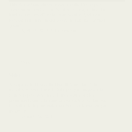
This Ramadhan, almost whole month, i try to play
only Quran playlist from Spotify. At first, its little bit
hard to find “good” recite from Spotify. And then i
realized that i have heard before in Youtube for “lofi
quran”…
April 24, 2022
1 Comment
Cerita
Mahal
Kenapa ya hobi saya itu bisa dibilang, dari dulu
mahal harganya. Litereli Dulu pengen punya tamia
(Tamiya) plus arena nya. Temen satu komplek
perumnas belum ada yang punya track arena tamiya.
kecuali kokoh yang jualan tamiya. Track nya sampai
mengular…
January 26, 2021