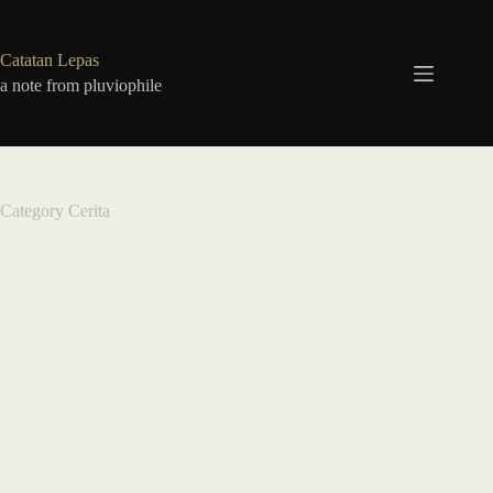
Skip
to
content
Catatan Lepas
a note from pluviophile
Category
Cerita
Cerita
Build the docs art