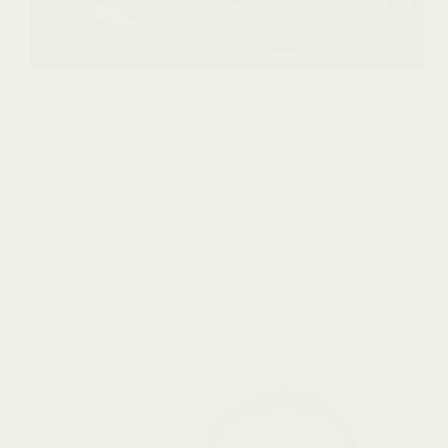
Sabtu siang, pergilah kami sekeluarga untuk
menghantarkan tugas ibu nya Fatih. Mobil merapat
ke parkiran, dan Fatih yang tertidur bangun
membawa serta kerewalannya untuk ikut emak nya
mengumpulkan tugas dengan tebusan “acim” atau es
krim. Beres dari mengumpulkan tugas…
August 26, 2018
Cerita
Gemuk!