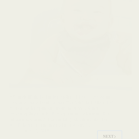
Alhamdulillah. Bulan Ramadhan 1439 H (2018) ini
memang terasa betul banyak “hadiah” dari Allah. Le’
Yati orang kampun sini memanggilnya. Kami
memanggilnya bude. Perempuan tua sekitaran 50-an
ini baru kemarin(2-3 bulan lalu) adalah mantan bu
RT. Pekerjaan utamanya adalah sebagai…
June 12, 2018
NEXT