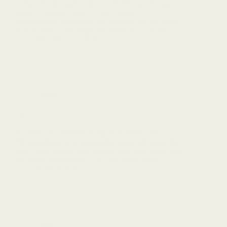
i began to start again, start to rebuild my other part of
dream = having a tons of valid resource of
technological documents, the old time me are trying
to do it with CHIP magazine, but now, i can just…
December 24, 2025
Cerita
Try
Ku mencoba berdamai dengan prasangka ku
Mengarahkannya ke prasangka yang baik pada Mu
Ilahi Terus terang, sulit. Namun satu yang pasti. Janji
Mu tidak pernah salah. Ttd, Dari yang lemah.
October 4, 2023
Cerita