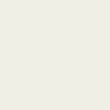
017
July 27, 2016