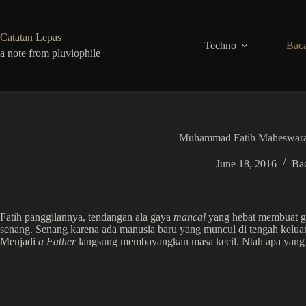
Skip
to
content
Catatan Lepas
Techno
Baca
a note from pluviophile
Muhammad Fatih Maheswara
June 18, 2016
Ba
Fatih panggilannya, tendangan ala gaya
mancal
yang hebat membuat go
senang. Senang karena ada manusia baru yang muncul di tengah kelua
Menjadi
a Father
langsung membayangkan masa kecil. Ntah apa yang 