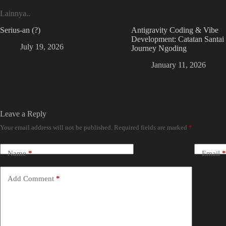
Lainnya..
Serius-an (?)
Antigravity Coding & Vibe
Development: Catatan Santai 
July 19, 2026
Journey Ngoding
January 11, 2026
Leave a Reply
Your email address will not be published.
Required fields are marked
*
Name
*
Email
*
Add Comment
*