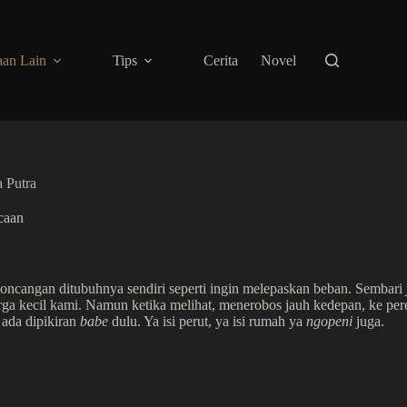
an Lain
Tips
Cerita
Novel
 Putra
caan
ncangan ditubuhnya sendiri seperti ingin melepaskan beban. Sembari
rga kecil kami. Namun ketika melihat, menerobos jauh kedepan, ke pe
ada dipikiran
babe
dulu. Ya isi perut, ya isi rumah ya
ngopeni
juga.