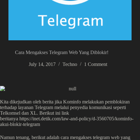
Cara Mengakses Telegram Web Yang Diblokir!
July 14, 2017
Techno
1 Comment
Kita dikejudkan oleh berita jika Kominfo melakukan pemblokiran
terhadap layanan Telegram melalui penyedia komunikasi seperti
Telkomsel dan XL. Berikut ini link
beritanya https://inet.detik.com/law-and-policy/d-3560705/kominfo-
akui-blokir-telegram
Namun tenang, berikut adalah cara mengakses telegram web yang