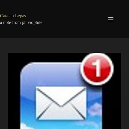
Skip
to
content
Catatan Lepas
a note from pluviophile