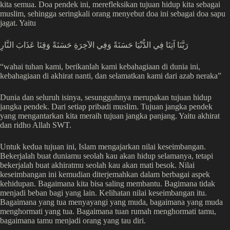
kita semua. Doa pendek ini, merefleksikan tujuan hidup kita sebagai
muslim, sehingga seringkali orang menyebut doa ini sebagai doa sapu
jagat. Yaitu
رَبَّنَا آتِنَا فِي الدُّنْيَا حَسَنَةً وَفِي الآخِرَةِ حَسَنَةً وَقِنَا عَذَابَ النَّارِ
“wahai tuhan kami, berikanlah kami kebahagiaan di dunia ini,
kebahagiaan di akhirat nanti, dan selamatkan kami dari azab neraka”
Dunia dan seluruh isinya, sesungguhnya merupakan tujuan hidup
jangka pendek. Dari setiap pribadi muslim. Tujuan jangka pendek
yang mengantarkan kita meraih tujuan jangka panjang. Yaitu akhirat
dan ridho Allah SWT.
Untuk kedua tujuan ini, Islam mengajarkan nilai keseimbangan.
Bekerjalah buat duniamu seolah kau akan hidup selamanya, tetapi
bekerjalah buat akhiratmu seolah kau akan mati besok. Nilai
keseimbangan ini kemudian diterjemahkan dalam berbagai aspek
kehidupan. Bagaimana kita bisa saling membantu. Bagimana tidak
menjadi beban bagi yang lain. Kelihatan nilai keseimbangan itu.
Bagaimana yang tua menyayangi yang muda, bagaimana yang muda
menghormati yang tua. Bagaimana tuan rumah menghormati tamu,
bagaimana tamu menjadi orang yang tau diri.