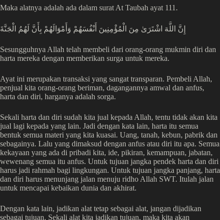
Maka alatnya adalah ada dalam surat At Taubah ayat 111.
إِنَّ اللَّهَ اشْتَرَىٰ مِنَ الْمُؤْمِنِينَ أَنْفُسَهُمْ وَأَمْوَالَهُمْ بِأَنَّ لَهُمُ الْجَنَّةَ
Sesungguhnya Allah telah membeli dari orang-orang mukmin diri dan
harta mereka dengan memberikan surga untuk mereka.
Ayat ini merupakan transaksi yang sangat transparan. Pembeli Allah,
penjual kita orang-orang beriman, dagangannya amwal dan anfus,
harta dan diri, harganya adalah sorga.
Sekali harta dan diri sudah kita jual kepada Allah, tentu tidak akan kita
jual lagi kepada yang lain. Jadi dengan kata lain, harta itu semua
bentuk semua materi yang kita kuasai. Uang, tanah, kebun, pabrik dan
sebagainya. Lalu yang dimaksud dengan anfus atau diri itu apa. Semua
kekayaan yang ada di pribadi kita, ide, pikiran, kemampuan, jabatan,
wewenang semua itu anfus. Untuk tujuan jangka pendek harta dan diri
harus jadi rahmah bagi lingkungan. Untuk tujuan jangka panjang, harta
dan diri harus menunjang jalan menuju ridho Allah SWT. Itulah jalan
untuk mencapai kebaikan dunia dan akhirat.
Dengan kata lain, jadikan alat tetap sebagai alat, jangan dijadikan
sebagai tujuan. Sekali alat kita jadikan tujuan, maka kita akan