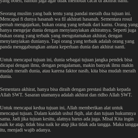
yang boleh, namun jaga agar tidak membuat cacat di akhirat nanti.
Seorang muslim yang baik tentu yang pandai meraih dua tujuan ini.
Mencapai fi dunya hasanah wa fil akhirati hasanah. Sementara rosul
pernah mengajarkan, bukan orang yang terbaik dari kamu. Orang yang
hanya mengejar dunia dengan menyianyiakan akhiratnya. Seperti juga
bukan orang yang terbaik yang mengutamakan akhirat, dengan
menyianyiakan dunianya. Tapi orang yang terbaik adalah orang yang
panda menggabungkan antara keperluan dunia dan akhirat nanti.
Untuk mencapai tujuan ini, dunia sebagai tujuan jangka pendek bisa
dicapai dengan ilmu, dengan pengalaman, makin banyak ilmu makin
mudah meraih dunia, atau karena faktor nasib, kita bisa mudah meraih
dunia.
Sementara akhirat, hanya bisa diraih dengan prestasi ibadah kepada
Allah SWT. Sasaran utamanya adalah akhirat dan ridho Allah SWT.
Untuk mencapai kedua tujuan ini, Allah memberikan alat untuk
mencapai tujuan. Dalam kaidah ushul fiqih, alat dan tujuan hukumnya
sama. Jadi jika tujuan kesitu, alatnya harus ada juga. Misal Kita ingin
naik ke atap, tidak bisa naik ke atap jika tidak ada tangga. Maka tangga
itu, menjadi wajib adanya.