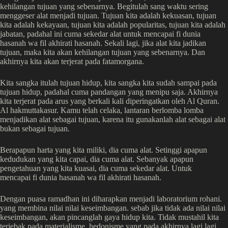
kehilangan tujuan yang sebenarnya. Begitulah sang waktu sering
menggeser alat menjadi tujuan. Tujuan kita adalah kekuasan, tujuan
kita adalah kekayaan, tujuan kita adalah popularitas, tujuan kita adalah
jabatan, padahal ini cuma sekedar alat untuk mencapai fi dunia
hasanah wa fil akhirati hasanah. Sekali lagi, jika alat kita jadikan
tujuan, maka kita akan kehilangan tujuan yang sebenarnya. Dan
akhirnya kita akan terjerat pada fatamorgana.
Kita sangka itulah tujuan hidup, kita sangka kita sudah sampai pada
tujuan hidup, padahal cuma pandangan yang menipu saja. Akhirnya
kita terjerat pada arus yang berkali kali diperingatkan oleh Al Quran.
Al hakmuttakasur. Kamu telah celaka, lantaran berlomba lomba
menjadikan alat sebagai tujuan, karena itu gunakanlah alat sebagai alat
bukan sebagai tujuan.
Berapapun harta yang kita miliki, dia cuma alat. Setinggi apapun
kedudukan yang kita capai, dia cuma alat. Sebanyak apapun
pengetahuan yang kita kuasai, dia cuma sekedar alat. Untuk
mencapai fi dunia hasanah wa fil akhirati hasanah.
Dengan puasa ramadhan ini diharapkan menjadi laboratorium rohani.
yang membina nilai nilai keseimbangan. sebab jika tidak ada nilai nilai
keseimbangan, akan pincanglah gaya hidup kita. Tidak mustahil kita
terjebak pada materialisme, hedonisme yang pada akhirnya lagi lagi