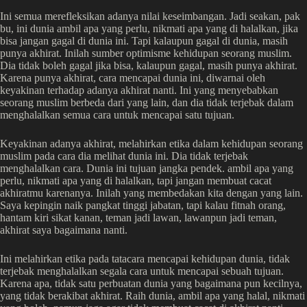
Ini semua merefleksikan adanya nilai keseimbangan. Jadi seakan, pak
bu, ini dunia ambil apa yang perlu, nikmati apa yang di halalkan, jika
bisa jangan gagal di dunia ini. Tapi kalaupun gagal di dunia, masih
punya akhirat. Inilah sumber optimisme kehidupan seorang muslim.
Dia tidak boleh gagal jika bisa, kalaupun gagal, masih punya akhirat.
Karena punya akhirat, cara mencapai dunia ini, diwarnai oleh
keyakinan terhadap adanya akhirat nanti. Ini yang menyebabkan
seorang muslim berbeda dari yang lain, dan dia tidak terjebak dalam
menghalalkan semua cara untuk mencapai satu tujuan.
Keyakinan adanya akhirat, melahirkan etika dalam kehidupan seorang
muslim pada cara dia melihat dunia ini. Dia tidak terjebak
menghalalkan cara. Dunia ini tujuan jangka pendek. ambil apa yang
perlu, nikmati apa yang di halalkan, tapi jangan membuat cacat
akhiratmu karenanya. Inilah yang membedakan kita dengan yang lain.
Saya kepingin naik pangkat tinggi jabatan, tapi kalau fitnah orang,
hantam kiri sikat kanan, teman jadi lawan, lawanpun jadi teman,
akhirat saya bagaimana nanti.
Ini melahirkan etika pada tatacara mencapai kehidupan dunia, tidak
terjebak menghalalkan segala cara untuk mencapai sebuah tujuan.
Karena apa, tidak satu perbuatan dunia yang bagaimana pun kecilnya,
yang tidak berakibat akhirat. Raih dunia, ambil apa yang halal, nikmati