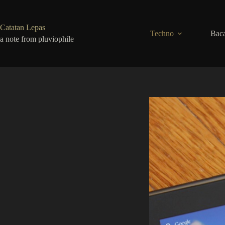
Skip
to
content
Catatan Lepas
Techno
Baca
a note from pluviophile