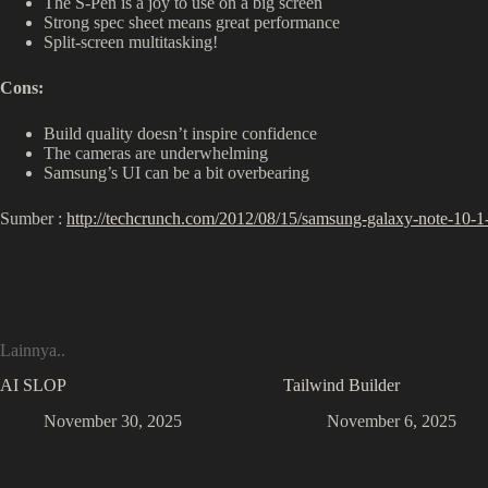
The S-Pen is a joy to use on a big screen
Strong spec sheet means great performance
Split-screen multitasking!
Cons:
Build quality doesn’t inspire confidence
The cameras are underwhelming
Samsung’s UI can be a bit overbearing
Sumber :
http://techcrunch.com/2012/08/15/samsung-galaxy-note-10-1
Lainnya..
AI SLOP
Tailwind Builder
November 30, 2025
November 6, 2025